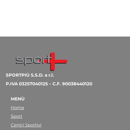
SPORTPIÙ S.S.D. a r.l.
P.IVA 03257040125 – C.F. 90038440120
MENÙ
Home
Sport
Centri Sportivi